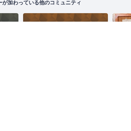
ーが加わっている他のコミュニティ
名古屋ギークバー
1145人
愛知
ソフトウェア開発
ボードゲーム
東京
【アクセス解析/SEO対策】株式会社シンメトリック
1472人
東京
Web
マーケティング
データ解析
SEO
東京