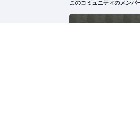
このコミュニティのメンバ
a-blog cms 名古屋
159人
愛知
CMS
Ruby東海
488人
愛知
Ruby
Ruby on Rails