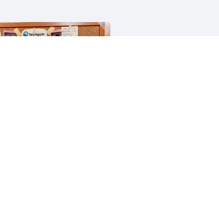
テックジムと愉快な仲間たち
1266人
プログラミング
起業
Python
人工知能
ChatGPT
スキルアップAI
1365人
（検索エンジン最適化）
データ解析
機械学習
Google アナリティクス
Python
人工知能