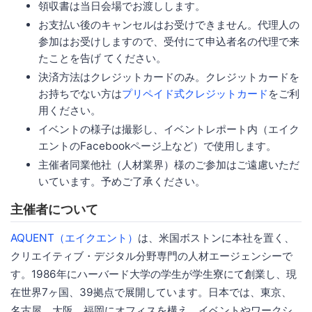
領収書は当日会場でお渡しします。
お支払い後のキャンセルはお受けできません。代理人の
参加はお受けしますので、受付にて申込者名の代理で来
たことを告げ てください。
決済方法はクレジットカードのみ。クレジットカードを
お持ちでない方は
プリペイド式クレジットカード
をご利
用ください。
イベントの様子は撮影し、イベントレポート内（エイク
エントのFacebookページ上など）で使用します。
主催者同業他社（人材業界）様のご参加はご遠慮いただ
いています。予めご了承ください。
主催者について
AQUENT（エイクエント）
は、米国ボストンに本社を置く、
クリエイティブ・デジタル分野専門の人材エージェンシーで
す。1986年にハーバード大学の学生が学生寮にて創業し、現
在世界7ヶ国、39拠点で展開しています。日本では、東京、
名古屋、大阪、福岡にオフィスを構え、イベントやワークシ